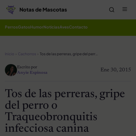
Saltar al contenido
Me
Notas de Mascotas
Perros
Gatos
Humor
Noticias
Aves
Contacto
Inicio
Cachorros
Tos de las perreras, gripe del perro o Traqueobronquitis infecciosa canina
Escrito por
Ene 30, 2015
Anyie Espinosa
Tos de las perreras, gripe
del perro o
Traqueobronquitis
infecciosa canina