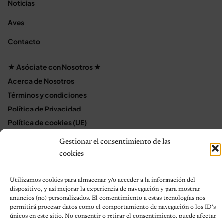
Noticias
Aves
Contacto
★ Asóciate con Nosotros ★
Acerca de Nosotros
Términos y condiciones
Política de Privacidad
Política de cookies (UE)
Mapa del sitio
Gestionar el consentimiento de las
Contáctanos
cookies
Terms and Conditions
Utilizamos cookies para almacenar y/o acceder a la información del
dispositivo, y así mejorar la experiencia de navegación y para mostrar
anuncios (no) personalizados. El consentimiento a estas tecnologías nos
© 2026 Notas de Mascotas
permitirá procesar datos como el comportamiento de navegación o los ID's
Política de privacidad
únicos en este sitio. No consentir o retirar el consentimiento, puede afectar