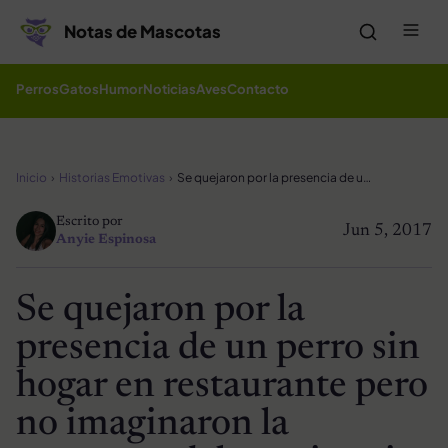
Saltar al contenido
Me
Notas de Mascotas
Perros
Gatos
Humor
Noticias
Aves
Contacto
Inicio
Historias Emotivas
Se quejaron por la presencia de un perro sin hogar en restaurante pero no imaginaron la respuesta del propietario
Escrito por
Jun 5, 2017
Anyie Espinosa
Se quejaron por la
presencia de un perro sin
hogar en restaurante pero
no imaginaron la