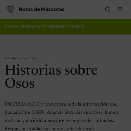
Saltar al contenido
Me
Notas de Mascotas
Perros
Gatos
Humor
Noticias
Aves
Contacto
Explora el archivo
Historias sobre
Osos
INGRESA AQUÍ y encuentra toda la información que
buscas sobre OSOS. Además historias emotivas, humor,
noticias y curiosidades sobre estos grandes animales.
Respuesta a dudas frecuentes sobre los osos.