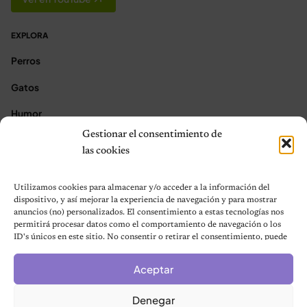
EXPLORA
Perros
Gatos
Humor
Gestionar el consentimiento de
Noticias
las cookies
Aves
Utilizamos cookies para almacenar y/o acceder a la información del
Contacto
dispositivo, y así mejorar la experiencia de navegación y para mostrar
anuncios (no) personalizados. El consentimiento a estas tecnologías nos
permitirá procesar datos como el comportamiento de navegación o los
★ Asóciate con Nosotros ★
ID's únicos en este sitio. No consentir o retirar el consentimiento, puede
Acerca de Nosotros
afectar negativamente a ciertas características y funciones.
Términos y condiciones
Aceptar
Política de Privacidad
Denegar
Política de cookies (UE)