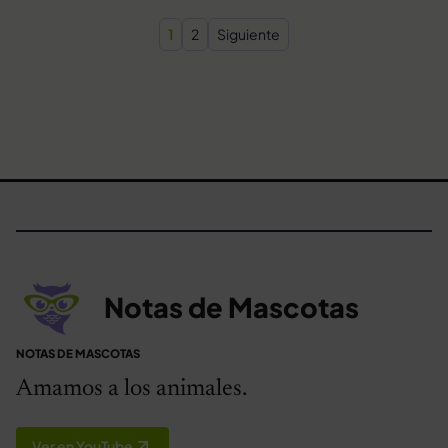
Paginación de entrada
1
2
Siguiente
Notas de Mascotas
NOTAS DE MASCOTAS
Amamos a los animales.
Ver en YouTube