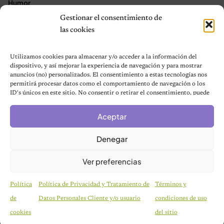
Humor
Gestionar el consentimiento de
Noticias
las cookies
Aves
Utilizamos cookies para almacenar y/o acceder a la información del
Contacto
dispositivo, y así mejorar la experiencia de navegación y para mostrar
anuncios (no) personalizados. El consentimiento a estas tecnologías nos
permitirá procesar datos como el comportamiento de navegación o los
★ Asóciate con Nosotros ★
ID's únicos en este sitio. No consentir o retirar el consentimiento, puede
Acerca de Nosotros
afectar negativamente a ciertas características y funciones.
Términos y condiciones
Aceptar
Política de Privacidad
Denegar
Política de cookies (UE)
Mapa del sitio
Ver preferencias
Contáctanos
Terms and Conditions
Política
Política de Privacidad y Tratamiento de
Términos y
de
Datos Personales Cliente y/o usuario
condiciones de uso
cookies
del sitio
© 2026 Notas de Mascotas