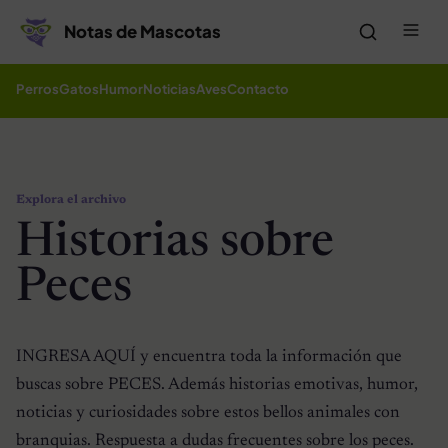
Saltar al contenido
Me
Notas de Mascotas
Perros
Gatos
Humor
Noticias
Aves
Contacto
Explora el archivo
Historias sobre
Peces
INGRESA AQUÍ y encuentra toda la información que
buscas sobre PECES. Además historias emotivas, humor,
noticias y curiosidades sobre estos bellos animales con
branquias. Respuesta a dudas frecuentes sobre los peces.