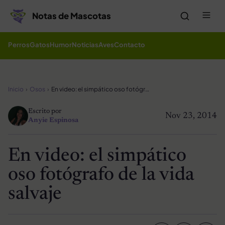
Saltar al contenido
Me
Notas de Mascotas
Perros
Gatos
Humor
Noticias
Aves
Contacto
Inicio
Osos
En video: el simpático oso fotógrafo de la vida salvaje
Escrito por
Nov 23, 2014
Anyie Espinosa
En video: el simpático
oso fotógrafo de la vida
salvaje