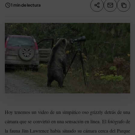
1 min de lectura
Compartir artíc
Copia
Compartir
Hoy tenemos un video de un simpático oso grizzly detrás de una
cámara que se convirtió en una sensación en línea. El fotógrafo de
la fauna Jim Lawrence había situado su cámara cerca del Parque