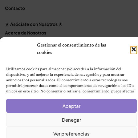
Contacto
★ Asóciate con Nosotros ★
Acerca de Nosotros
Términos y condiciones
Gestionar el consentimiento de las
Política de Privacidad
cookies
Política de cookies (UE)
Mapa del sitio
Utilizamos cookies para almacenar y/o acceder a la información del
Contáctanos
dispositivo, y así mejorar la experiencia de navegación y para mostrar
anuncios (no) personalizados. El consentimiento a estas tecnologías nos
Terms and Conditions
permitirá procesar datos como el comportamiento de navegación o los ID's
únicos en este sitio. No consentir o retirar el consentimiento, puede afectar
negativamente a ciertas características y funciones.
Aceptar
© 2026 Notas de Mascotas
Política de privacidad
Denegar
Ver preferencias