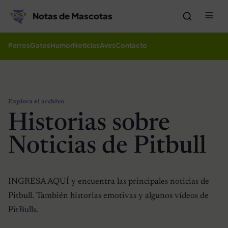
Saltar al contenido
Me
Notas de Mascotas
Perros
Gatos
Humor
Noticias
Aves
Contacto
Explora el archivo
Historias sobre
Noticias de Pitbull
INGRESA AQUÍ y encuentra las principales noticias de
Pitbull. También historias emotivas y algunos vídeos de
PitBulls.