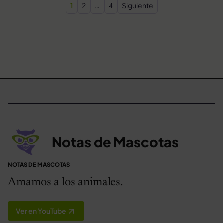
Paginación de entradas
1
2
…
4
Siguiente
Notas de Mascotas
NOTAS DE MASCOTAS
Amamos a los animales.
Ver en YouTube