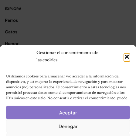
EXPLORA
Perros
Gatos
Humor
Gestionar el consentimiento de
Noticias
las cookies
Aves
Utilizamos cookies para almacenar y/o acceder a la información del
Contacto
dispositivo, y así mejorar la experiencia de navegación y para mostrar
anuncios (no) personalizados. El consentimiento a estas tecnologías nos
permitirá procesar datos como el comportamiento de navegación o los
★ Asóciate con Nosotros ★
ID's únicos en este sitio. No consentir o retirar el consentimiento, puede
Acerca de Nosotros
afectar negativamente a ciertas características y funciones.
Términos y condiciones
Aceptar
Política de Privacidad
Denegar
Política de cookies (UE)