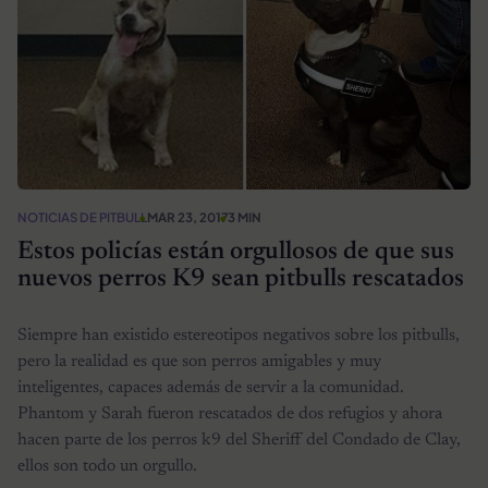
NOTICIAS DE PITBULL
MAR 23, 2017
3 MIN
Estos policías están orgullosos de que sus
nuevos perros K9 sean pitbulls rescatados
Siempre han existido estereotipos negativos sobre los pitbulls,
pero la realidad es que son perros amigables y muy
inteligentes, capaces además de servir a la comunidad.
Phantom y Sarah fueron rescatados de dos refugios y ahora
hacen parte de los perros k9 del Sheriff del Condado de Clay,
ellos son todo un orgullo.