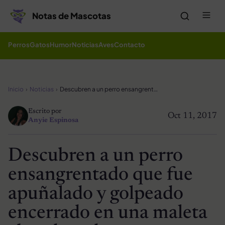
Saltar al contenido
Me
Notas de Mascotas
Perros
Gatos
Humor
Noticias
Aves
Contacto
Inicio
Noticias
Descubren a un perro ensangrentado que fue apuñalado y golpeado encerrado en una maleta abandonada
Escrito por
Oct 11, 2017
Anyie Espinosa
Descubren a un perro
ensangrentado que fue
apuñalado y golpeado
encerrado en una maleta