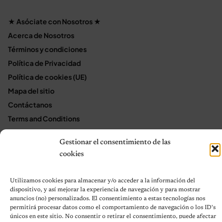
★ Asóciate con Nosotros ★
Acerca de Nosotros
Términos y condiciones
Política de Privacidad
Política de cookies (UE)
Mapa del sitio
Contáctanos
Terms and Conditions
Gestionar el consentimiento de las
cookies
© 2026 Notas de Mascotas
Política de privacidad
Utilizamos cookies para almacenar y/o acceder a la información del
dispositivo, y así mejorar la experiencia de navegación y para mostrar
anuncios (no) personalizados. El consentimiento a estas tecnologías nos
permitirá procesar datos como el comportamiento de navegación o los ID's
únicos en este sitio. No consentir o retirar el consentimiento, puede afectar