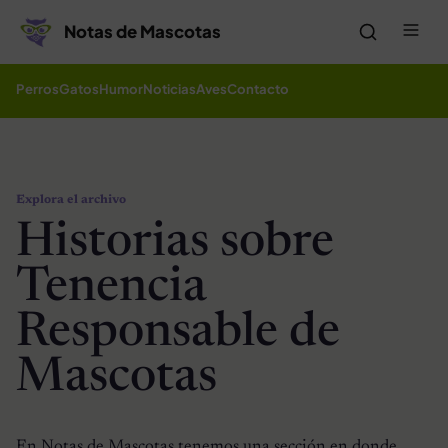
Saltar al contenido
Me
Notas de Mascotas
Perros
Gatos
Humor
Noticias
Aves
Contacto
Explora el archivo
Historias sobre
Tenencia
Responsable de
Mascotas
En Notas de Mascotas tenemos una sección en donde