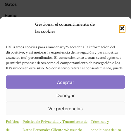
Gatos
Humor
Gestionar el consentimiento de
Noticias
las cookies
Aves
Utilizamos cookies para almacenar y/o acceder a la información del
Contacto
dispositivo, y así mejorar la experiencia de navegación y para mostrar
anuncios (no) personalizados. El consentimiento a estas tecnologías nos
permitirá procesar datos como el comportamiento de navegación o los
★ Asóciate con Nosotros ★
ID's únicos en este sitio. No consentir o retirar el consentimiento, puede
Acerca de Nosotros
afectar negativamente a ciertas características y funciones.
Términos y condiciones
Aceptar
Política de Privacidad
Denegar
Política de cookies (UE)
Mapa del sitio
Ver preferencias
Contáctanos
Terms and Conditions
Política
Política de Privacidad y Tratamiento de
Términos y
de
Datos Personales Cliente y/o usuario
condiciones de uso