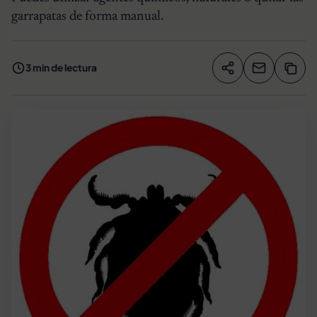
garrapatas de forma manual.
3 min de lectura
Compartir artíc
Copia
Compartir