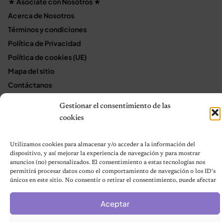
★ Asóciate con Nosotros ★
Acerca de Nosotros
Términos y condiciones
Política de Privacidad
Política de cookies (UE)
Mapa del sitio
Contáctanos
Terms and Conditions
Gestionar el consentimiento de las
cookies
© 2026 Notas de Mascotas
Utilizamos cookies para almacenar y/o acceder a la información del
Política de privacidad
dispositivo, y así mejorar la experiencia de navegación y para mostrar
anuncios (no) personalizados. El consentimiento a estas tecnologías nos
permitirá procesar datos como el comportamiento de navegación o los ID's
únicos en este sitio. No consentir o retirar el consentimiento, puede afectar
negativamente a ciertas características y funciones.
Aceptar