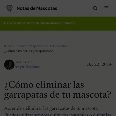
Saltar al contenido
Me
Notas de Mascotas
Perros
Gatos
Humor
Noticias
Aves
Contacto
Inicio
Tenencia Responsable de Mascotas
¿Cómo eliminar las garrapatas de tu mascota?
Escrito por
Oct 23, 2014
Anyie Espinosa
¿Cómo eliminar las
garrapatas de tu mascota?
Aprende a eliminar las garrapatas de tu mascota.
Puedes utilizar agentes químicos, naturales o quitar las