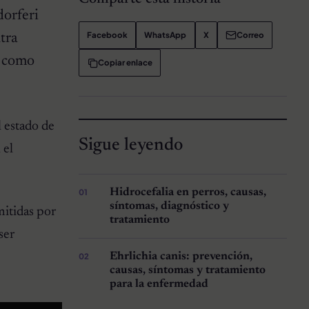
dorferi
Facebook
WhatsApp
X
Correo
tra
s como
Copiar enlace
l estado de
Sigue leyendo
 el
Hidrocefalia en perros, causas,
síntomas, diagnóstico y
mitidas por
tratamiento
ser
Ehrlichia canis: prevención,
causas, síntomas y tratamiento
para la enfermedad