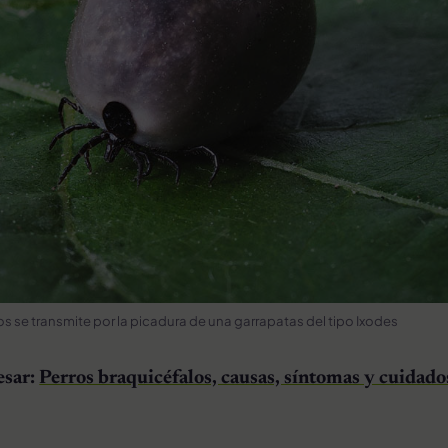
 se transmite por la picadura de una garrapatas del tipo Ixodes
esar:
Perros braquicéfalos, causas, síntomas y cuidado