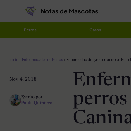
Saltar al contenido
Notas de Mascotas
Perros
Gatos
Inicio
Enfermedades de Perros
Enfer
Nov 4, 2018
perros 
Escrito por
Paula Quintero
Canina