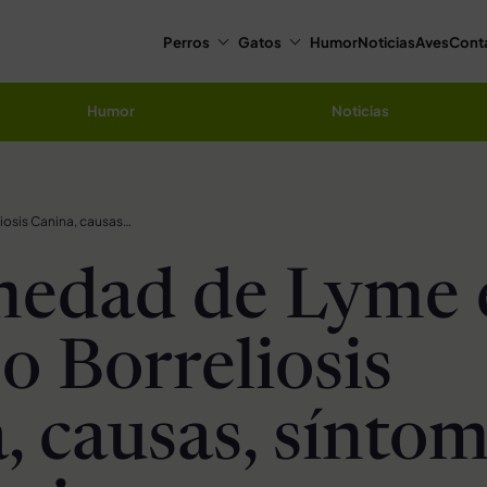
Perros
Gatos
Humor
Noticias
Aves
Cont
Humor
Noticias
Enfermedad de Lyme en perros o Borreliosis Canina, causas, síntomas y tratamiento
medad de Lyme 
o Borreliosis
, causas, sínto