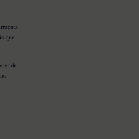
arrapata
rio que
eses de
mas