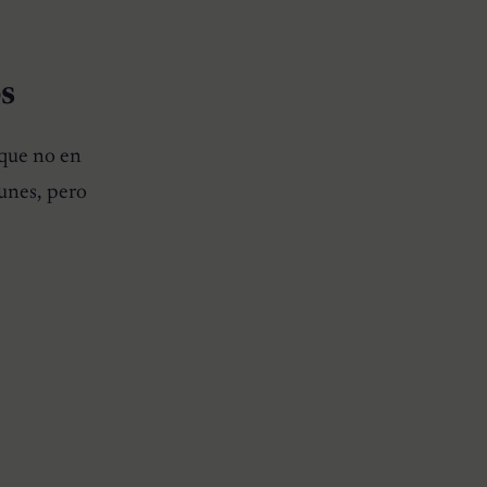
s
 que no en
munes, pero