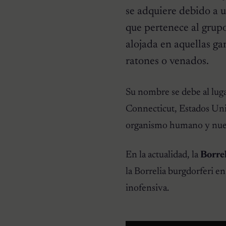
se adquiere debido a u
que pertenece al grup
alojada en aquellas ga
ratones o venados.
ENFERMEDADES DE PERROS
Su nombre se debe al luga
Conjuntivitis en perros,
causas, síntomas y
Connecticut, Estados Uni
tratamiento
organismo humano y nueve
En la actualidad, la
Borrel
la Borrelia burgdorferi en
inofensiva.