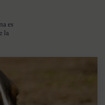
na es
e la