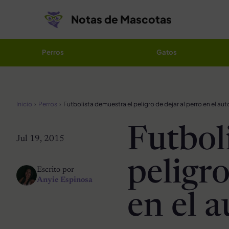
Saltar al contenido
Notas de Mascotas
Perros
Gatos
Inicio
Perros
Futbolista demuestra el peligro de dejar al perro en el aut
Futbol
Jul 19, 2015
peligro
Escrito por
Anyie Espinosa
en el a