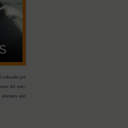
il sofocado por
smos del auto.
s animales que