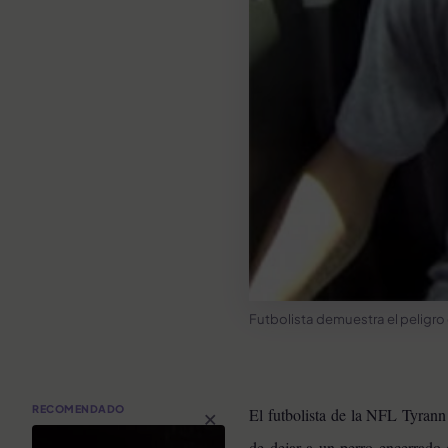
Futbolista demuestra el peligro
×
RECOMENDADO
El futbolista de la NFL Tyrann
de dejar a un perro encerrado 