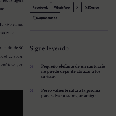
Facebook
WhatsApp
X
Correo
uto.
Copiar enlace
°F.
«No puedo
nso calor.
en un día de 90
Sigue leyendo
cidad de sudar,
enfríarse y en
Pequeño elefante de un santuario
no puede dejar de abrazar a los
turistas
Perro valiente salta a la piscina
para salvar a su mejor amigo