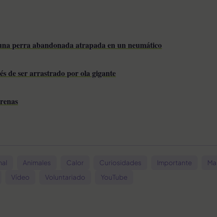
 una perra abandonada atrapada en un neumático
s de ser arrastrado por ola gigante
arenas
mal
Animales
Calor
Curiosidades
Importante
Ma
Vídeo
Voluntariado
YouTube