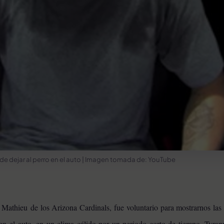
 de dejar al perro en el auto | Imagen tomada de: YouTube
 Mathieu de los Arizona Cardinals, fue voluntario para mostrarnos las
en el auto, en un clima cálido por un periodo corto de tiempo. Tyrann