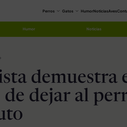
Perros
Gatos
Humor
Noticias
Aves
Cont
Humor
Noticias
o
ista demuestra 
 de dejar al per
uto