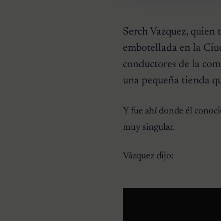
Serch Vazquez, quien t
embotellada en la Ciu
conductores de la comp
una pequeña tienda qu
Y fue ahí donde él conoci
VIDEOS
Pequeño elefante de un
muy singular.
santuario no puede dejar
de abrazar a los turistas
Vázquez dijo: