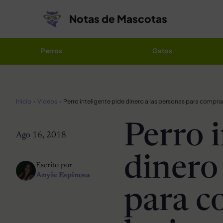
Saltar al contenido
Notas de Mascotas
Perros
Gatos
Inicio
Videos
Perro i
Ago 16, 2018
dinero
Escrito por
Anyie Espinosa
para c