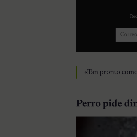
Rec
Correo e
«Tan pronto como l
Perro pide di