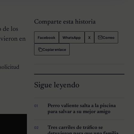
Comparte esta historia
 de los
Facebook
WhatsApp
X
Correo
uvieron en
Copiar enlace
solicitud
Sigue leyendo
Perro valiente salta a la piscina
para salvar a su mejor amigo
Tres carriles de tráfico se
detuvieron para que una familia