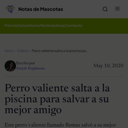
Saltar al contenido
Me
Notas de Mascotas
Perros
Gatos
Humor
Noticias
Aves
Contacto
Inicio
Videos
Perro valiente salta a la piscina para salvar a su mejor amigo
Escrito por
May 10, 2020
Anyie Espinosa
Perro valiente salta a la
piscina para salvar a su
mejor amigo
Este perro valiente llamado Remus salvó a su mejor