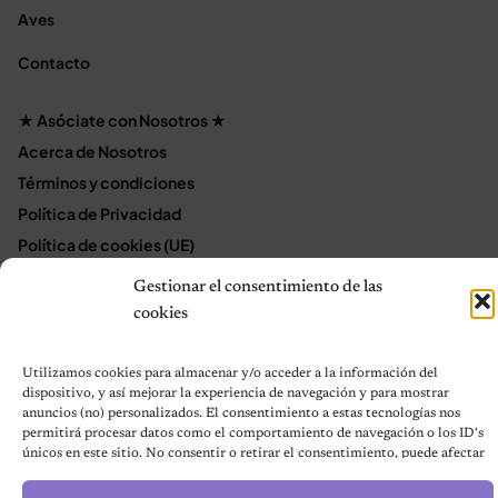
Aves
Contacto
★ Asóciate con Nosotros ★
Acerca de Nosotros
Términos y condiciones
Política de Privacidad
Política de cookies (UE)
Mapa del sitio
Gestionar el consentimiento de las
Contáctanos
cookies
Terms and Conditions
Utilizamos cookies para almacenar y/o acceder a la información del
dispositivo, y así mejorar la experiencia de navegación y para mostrar
anuncios (no) personalizados. El consentimiento a estas tecnologías nos
© 2026 Notas de Mascotas
permitirá procesar datos como el comportamiento de navegación o los ID's
Política de privacidad
únicos en este sitio. No consentir o retirar el consentimiento, puede afectar
negativamente a ciertas características y funciones.