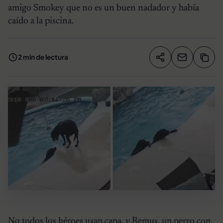
amigo Smokey que no es un buen nadador y había
caído a la piscina.
2 min de lectura
Compartir artíc
Copia
Compartir
No todos los héroes usan capa, y Remus, un perro con