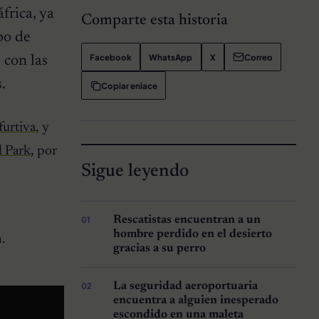
frica, ya
Comparte esta historia
po de
Facebook
WhatsApp
X
Correo
 con las
.
Copiar enlace
furtiva
, y
l Park
, por
Sigue leyendo
Rescatistas encuentran a un
hombre perdido en el desierto
.
gracias a su perro
La seguridad aeroportuaria
encuentra a alguien inesperado
escondido en una maleta