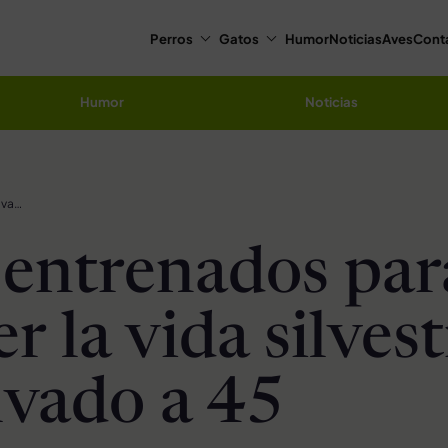
Perros
Gatos
Humor
Noticias
Aves
Cont
Humor
Noticias
Perros entrenados para proteger la vida silvestre han salvado a 45 rinocerontes
 entrenados par
r la vida silves
lvado a 45