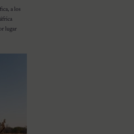
ca, a los
áfrica
or lugar