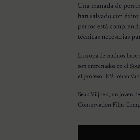
Una manada de perros 
han salvado con éxito 
perros está comprend
técnicas necesarias pa
HISTORIAS EMOTIVAS
La tropa de caninos hace
El Día Que 101 Perros
Conocieron Por Primera
son entrenados en el
Sout
Vez El Amor: Jamie Fue
Solo El Comienzo
el profesor K9 Johan Van
Sean Viljoen, un joven d
Conservation Film Compan