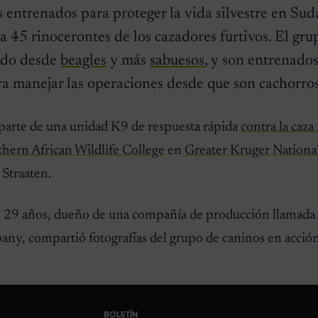
entrenados para proteger la vida silvestre en Sudá
a 45 rinocerontes de los cazadores furtivos. El gru
ido desde
beagles
y más
sabuesos
, y son entrenados
ra manejar las operaciones desde que son cachorros
 parte de una unidad K9 de respuesta rápida
contra la caza 
hern African Wildlife College
en
Greater Kruger Nationa
 Straaten.
e 29 años, dueño de una compañía de producción llamada
y, compartió fotografías del grupo de caninos en acción
BOLETÍN