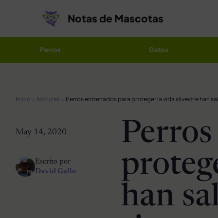
Saltar al contenido
Notas de Mascotas
Perros
Gatos
Inicio
Noticias
Perros
May 14, 2020
protege
Escrito por
David Gallo
han sa