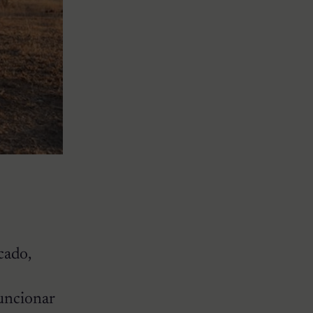
cado,
funcionar