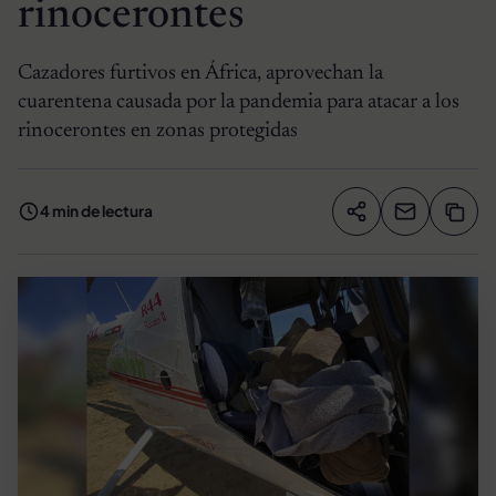
rinocerontes
Cazadores furtivos en África, aprovechan la
cuarentena causada por la pandemia para atacar a los
rinocerontes en zonas protegidas
4 min de lectura
Compartir artíc
Copia
Compartir