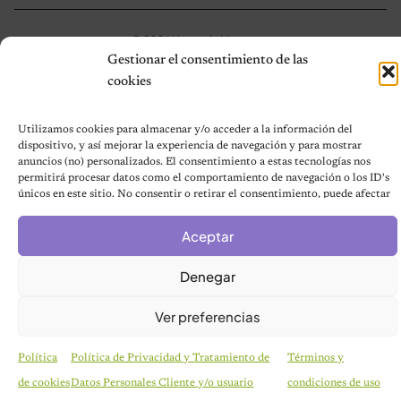
© 2026 Notas de Mascotas
Política de privacidad
Gestionar el consentimiento de las
cookies
Utilizamos cookies para almacenar y/o acceder a la información del
dispositivo, y así mejorar la experiencia de navegación y para mostrar
anuncios (no) personalizados. El consentimiento a estas tecnologías nos
permitirá procesar datos como el comportamiento de navegación o los ID's
únicos en este sitio. No consentir o retirar el consentimiento, puede afectar
negativamente a ciertas características y funciones.
Aceptar
Denegar
Ver preferencias
Política
Política de Privacidad y Tratamiento de
Términos y
de cookies
Datos Personales Cliente y/o usuario
condiciones de uso
HISTORIAS EMOTIVAS