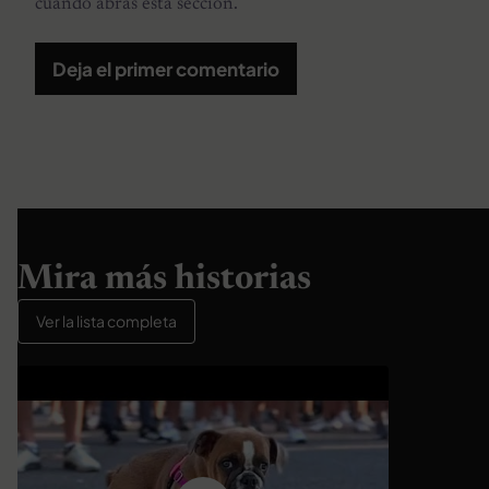
cuando abras esta sección.
Deja el primer comentario
Mira más historias
Ver la lista completa