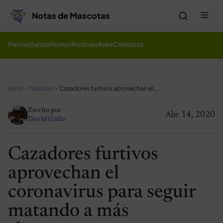
Saltar al contenido
Me
Notas de Mascotas
Perros
Gatos
Humor
Noticias
Aves
Contacto
Inicio
Noticias
Cazadores furtivos aprovechan el coronavirus para seguir matando a más rinocerontes
Escrito por
Abr 14, 2020
David Gallo
Cazadores furtivos
aprovechan el
coronavirus para seguir
matando a más