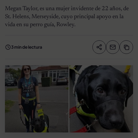
Megan Taylor, es una mujer invidente de 22 años, de
St. Helens, Merseyside, cuyo principal apoyo en la
vida en su perro guía, Rowley.
3 min de lectura
Compartir artíc
Copia
Compartir