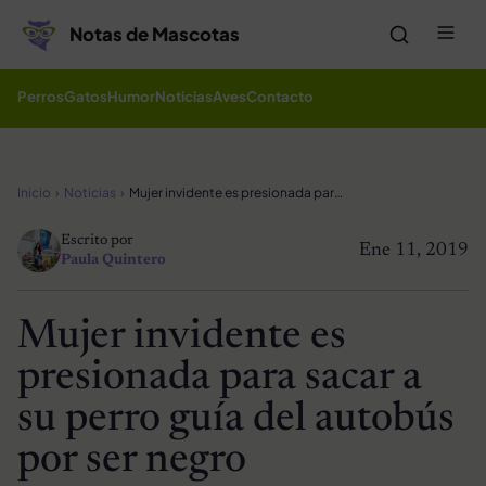
Saltar al contenido
Me
Notas de Mascotas
Perros
Gatos
Humor
Noticias
Aves
Contacto
Inicio
Noticias
Mujer invidente es presionada para sacar a su perro guía del autobús por ser negro
Escrito por
Ene 11, 2019
Paula Quintero
Mujer invidente es
presionada para sacar a
su perro guía del autobús
por ser negro