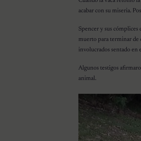
Cuando la vaca retomó la 
acabar con su miseria. P
Spencer y sus cómplices 
muerto para terminar de c
involucrados sentado en e
Algunos testigos afirmar
animal.