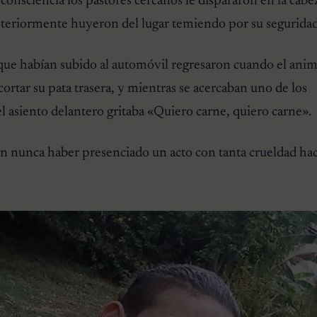
consciencia los pastores cercanos le dispararon en la cabe
osteriormente huyeron del lugar temiendo por su seguridad
que habían subido al automóvil regresaron cuando el anim
ortar su pata trasera, y mientras se acercaban uno de los
l asiento delantero gritaba «Quiero carne, quiero carne».
on nunca haber presenciado un acto con tanta crueldad ha