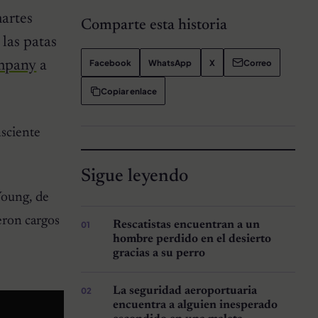
martes
Comparte esta historia
 las patas
Facebook
WhatsApp
X
Correo
ompany
a
Copiar enlace
nsciente
Sigue leyendo
Young, de
eron cargos
Rescatistas encuentran a un
hombre perdido en el desierto
gracias a su perro
La seguridad aeroportuaria
encuentra a alguien inesperado