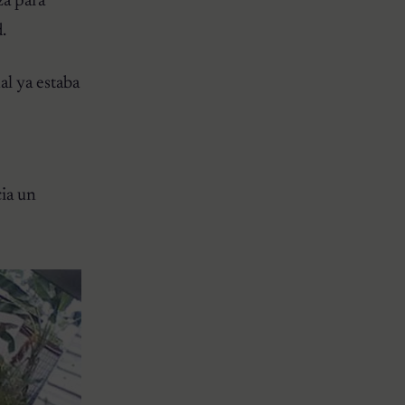
za para
.
al ya estaba
cia un