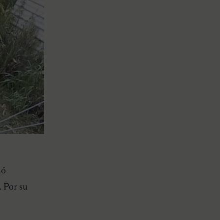
nó
 Por su