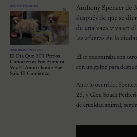
×
RECOMENDADO
Anthony Spencer de 34
después de que se dier
de una vaca viva en el
las afueras de la ciuda
HISTORIAS EMOTIVAS
El Día Que 101 Perros
Él se encontraba con otro
Conocieron Por Primera
con un golpe para despu
Vez El Amor: Jamie Fue
Solo El Comienzo
Ante lo ocurrido, Spence
25, y Glen Spack Petheric
de crueldad animal, segú