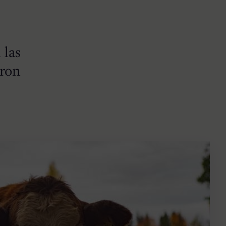
 las
eron