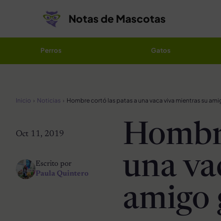
Saltar al contenido
Notas de Mascotas
Perros
Gatos
Inicio
Noticias
Hombre
Oct 11, 2019
una va
Escrito por
Paula Quintero
amigo 