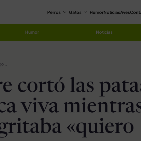
Perros
Gatos
Humor
Noticias
Aves
Cont
Humor
Noticias
Hombre cortó las patas a una vaca viva mientras su amigo gritaba «quiero carne»
 cortó las pata
ca viva mientra
gritaba «quiero