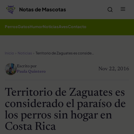
Saltar al contenido
Me
Notas de Mascotas
Perros
Gatos
Humor
Noticias
Aves
Contacto
Inicio
Noticias
Territorio de Zaguates es considerado el paraíso de los perros sin hogar en Costa Rica
Escrito por
Nov 22, 2016
Paula Quintero
Territorio de Zaguates es
considerado el paraíso de
los perros sin hogar en
Costa Rica