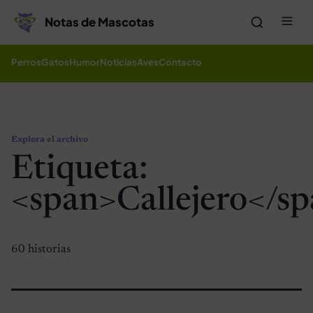
Saltar al contenido
Me
Notas de Mascotas
Perros
Gatos
Humor
Noticias
Aves
Contacto
Explora el archivo
Etiqueta:
<span>Callejero</s
60 historias