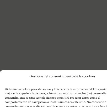
Gestionar el consentimiento de las cookies
Utilizamos cookies para almacenar y/o acceder a la información del dispositiv
mejorar la experiencia de navegación y para mostrar anuncios (no) personaliz
consentimiento a estas tecnologías nos permitirá procesar datos como el
comportamiento de navegación o los ID's únicos en este sitio. No consentir o r
consentimiento, puede afectar negativamente a ciertas características y funci