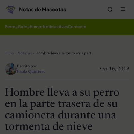
Saltar al contenido
Me
Notas de Mascotas
Perros
Gatos
Humor
Noticias
Aves
Contacto
Inicio
Noticias
Hombre lleva a su perro en la parte trasera de su camioneta durante una tormenta de nieve
Escrito por
Oct 16, 2019
Paula Quintero
Hombre lleva a su perro
en la parte trasera de su
camioneta durante una
tormenta de nieve