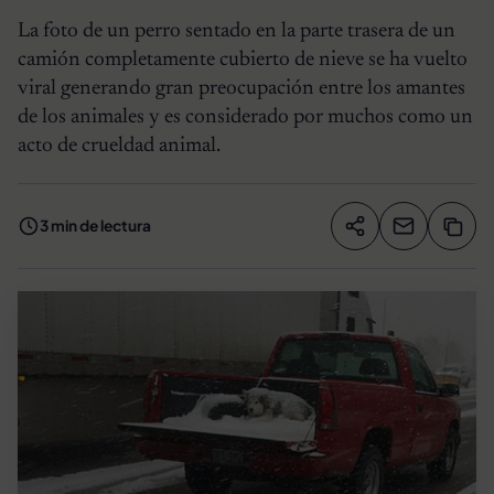
La foto de un perro sentado en la parte trasera de un
camión completamente cubierto de nieve se ha vuelto
viral generando gran preocupación entre los amantes
de los animales y es considerado por muchos como un
acto de crueldad animal.
3 min de lectura
Compartir artíc
Copia
Compartir