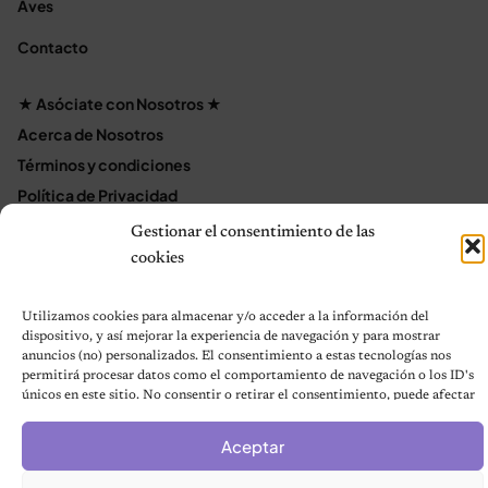
Aves
Contacto
★ Asóciate con Nosotros ★
Acerca de Nosotros
Términos y condiciones
Política de Privacidad
Política de cookies (UE)
Gestionar el consentimiento de las
Mapa del sitio
cookies
Contáctanos
Terms and Conditions
Utilizamos cookies para almacenar y/o acceder a la información del
dispositivo, y así mejorar la experiencia de navegación y para mostrar
anuncios (no) personalizados. El consentimiento a estas tecnologías nos
permitirá procesar datos como el comportamiento de navegación o los ID's
únicos en este sitio. No consentir o retirar el consentimiento, puede afectar
© 2026 Notas de Mascotas
negativamente a ciertas características y funciones.
Política de privacidad
Aceptar