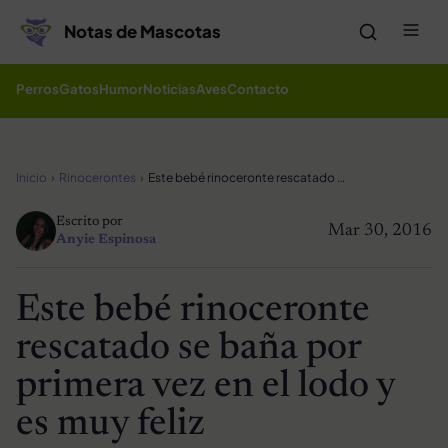
Saltar al contenido
Me
Notas de Mascotas
Perros
Gatos
Humor
Noticias
Aves
Contacto
Inicio
Rinocerontes
Este bebé rinoceronte rescatado se baña por primera vez en el lodo y es muy feliz
Escrito por
Mar 30, 2016
Anyie Espinosa
Este bebé rinoceronte
rescatado se baña por
primera vez en el lodo y
es muy feliz