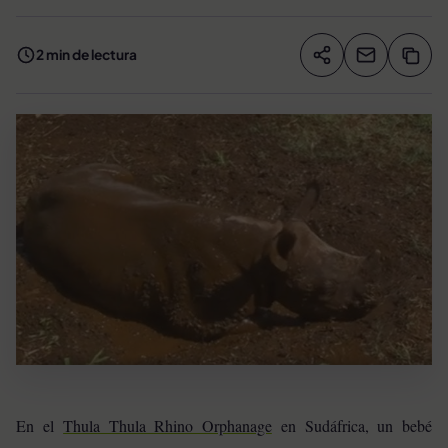
2 min de lectura
Compartir artíc
Copia
Compartir
En el
Thula Thula Rhino Orphanage
en Sudáfrica, un bebé