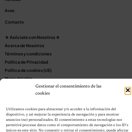
Aves
Contacto
★ Asóciate con Nosotros ★
Acerca de Nosotros
Términos y condiciones
Política de Privacidad
Política de cookies (UE)
Mapa del sitio
Contáctanos
Gestionar el consentimiento de las
cookies
Terms and Conditions
Utilizamos cookies para almacenar y/o acceder a la información del
dispositivo, y así mejorar la experiencia de navegación y para mostrar
© 2026 Notas de Mascotas
anuncios (no) personalizados. El consentimiento a estas tecnologías nos
Política de privacidad
permitirá procesar datos como el comportamiento de navegación o los ID's
únicos en este sitio. No consentir o retirar el consentimiento, puede afectar