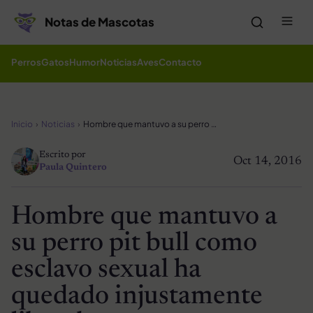
Saltar al contenido
Me
Notas de Mascotas
Perros
Gatos
Humor
Noticias
Aves
Contacto
Inicio
Noticias
Hombre que mantuvo a su perro pit bull como esclavo sexual ha quedado injustamente libre de cargos
Escrito por
Oct 14, 2016
Paula Quintero
Hombre que mantuvo a
su perro pit bull como
esclavo sexual ha
quedado injustamente