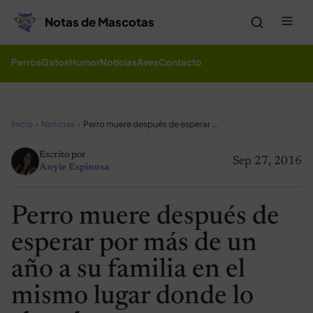
Saltar al contenido
Me
Notas de Mascotas
Perros
Gatos
Humor
Noticias
Aves
Contacto
Inicio
Noticias
Perro muere después de esperar por más de un año a su familia en el mismo lugar donde lo abandonaron
Escrito por
Sep 27, 2016
Anyie Espinosa
Perro muere después de
esperar por más de un
año a su familia en el
mismo lugar donde lo