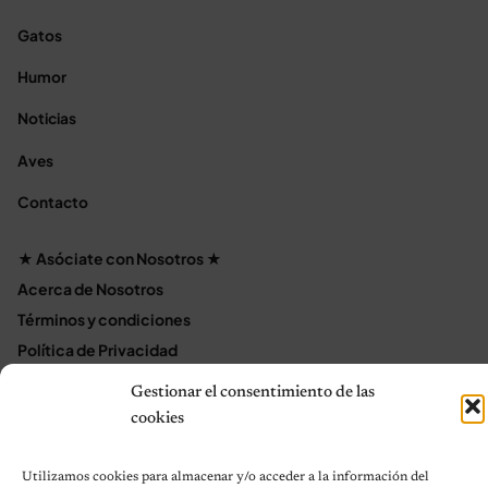
Gatos
Humor
Noticias
Aves
Contacto
★ Asóciate con Nosotros ★
Acerca de Nosotros
Términos y condiciones
Política de Privacidad
Política de cookies (UE)
Gestionar el consentimiento de las
Mapa del sitio
cookies
Contáctanos
Terms and Conditions
Utilizamos cookies para almacenar y/o acceder a la información del