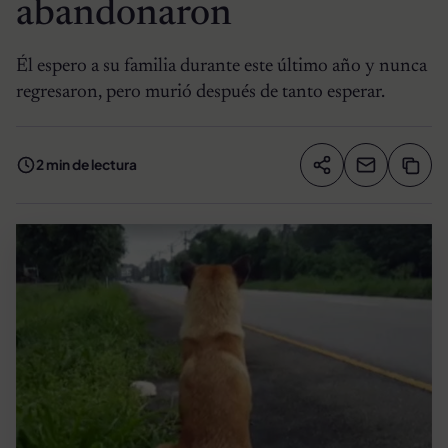
abandonaron
Él espero a su familia durante este último año y nunca
regresaron, pero murió después de tanto esperar.
2 min de lectura
Compartir artíc
Copia
Compartir