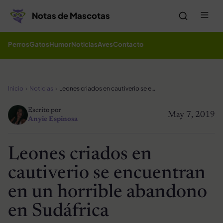
Saltar al contenido
Me
Notas de Mascotas
Perros
Gatos
Humor
Noticias
Aves
Contacto
Inicio
Noticias
Leones criados en cautiverio se encuentran en un horrible abandono en Sudáfrica
Escrito por
May 7, 2019
Anyie Espinosa
Leones criados en
cautiverio se encuentran
en un horrible abandono
en Sudáfrica