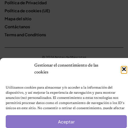
Política de Privacidad
Política de cookies (UE)
Mapa del sitio
Contáctanos
Terms and Conditions
© 2026 Notas de Mascotas
Política de privacidad
Gestionar el consentimiento de las
cookies
Utilizamos cookies para almacenar y/o acceder a la información del
dispositivo, y así mejorar la experiencia de navegación y para mostrar
anuncios (no) personalizados. El consentimiento a estas tecnologías nos
permitirá procesar datos como el comportamiento de navegación o los ID's
únicos en este sitio. No consentir o retirar el consentimiento, puede afectar
negativamente a ciertas características y funciones.
Aceptar