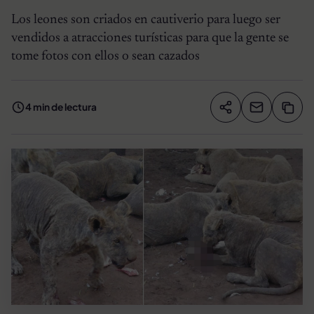
Los leones son criados en cautiverio para luego ser
vendidos a atracciones turísticas para que la gente se
tome fotos con ellos o sean cazados
4 min de lectura
Compartir artíc
Copia
Compartir