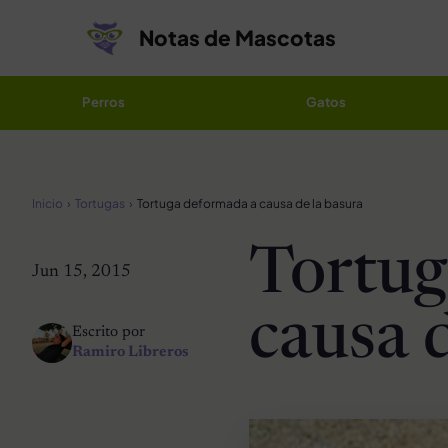
Saltar al contenido
Notas de Mascotas
Perros
Gatos
Inicio
Tortugas
Tortuga deformada a causa de la basura
Tortug
Jun 15, 2015
causa 
Escrito por
Ramiro Libreros