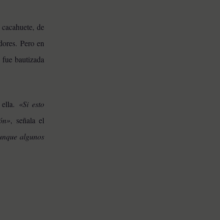
 cacahuete, de
dores. Pero en
 fue bautizada
 ella.
«Si esto
ón»
, señala el
aunque algunos