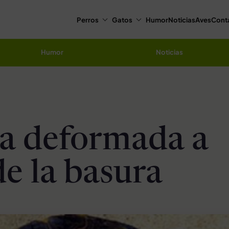
Perros
Gatos
Humor
Noticias
Aves
Cont
Humor
Noticias
a deformada a
de la basura