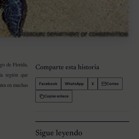
go de Florida,
Comparte esta historia
la región que
Facebook
WhatsApp
X
Correo
ntra en muchas
Copiar enlace
Sigue leyendo