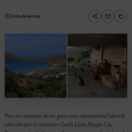
2 min de lectura
Compartir artíc
Copia
Compartir
Para los amantes de los gatos esta oportunidad laboral
ofrecida por el santuario
God’s Little People Cat