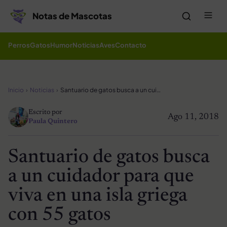
Saltar al contenido
Me
Notas de Mascotas
Perros
Gatos
Humor
Noticias
Aves
Contacto
Inicio
Noticias
Santuario de gatos busca a un cuidador para que viva en una isla griega con 55 gatos
Escrito por
Ago 11, 2018
Paula Quintero
Santuario de gatos busca
a un cuidador para que
viva en una isla griega
con 55 gatos