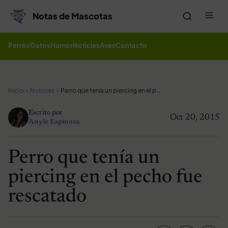
Saltar al contenido
Me
Notas de Mascotas
Perros
Gatos
Humor
Noticias
Aves
Contacto
Inicio
Noticias
Perro que tenía un piercing en el pecho fue rescatado
Escrito por
Oct 20, 2015
Anyie Espinosa
Perro que tenía un
piercing en el pecho fue
rescatado