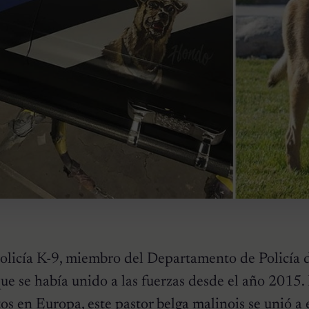
olicía K-9, miembro del Departamento de Policía d
ue se había unido a las fuerzas desde el año 2015.
os en Europa, este
pastor belga malinois
se unió a 