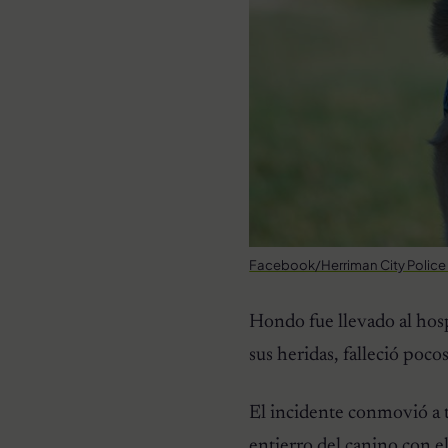
Facebook/Herriman City Polic
Hondo fue llevado al hosp
sus heridas, falleció poc
El incidente conmovió a t
entierro del canino con e