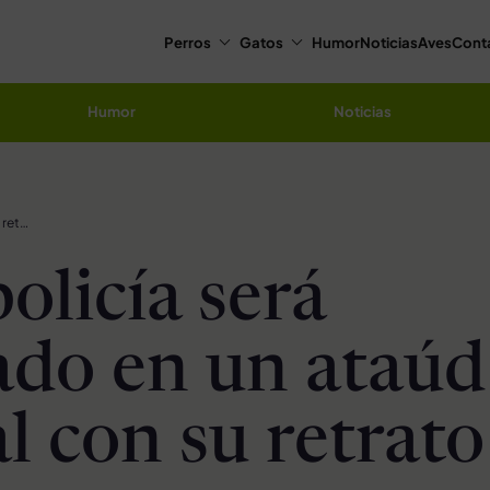
Perros
Gatos
Humor
Noticias
Aves
Cont
Humor
Noticias
Perro policía será enterrado en un ataúd especial con su retrato
olicía será
ado en un ataúd
l con su retrato