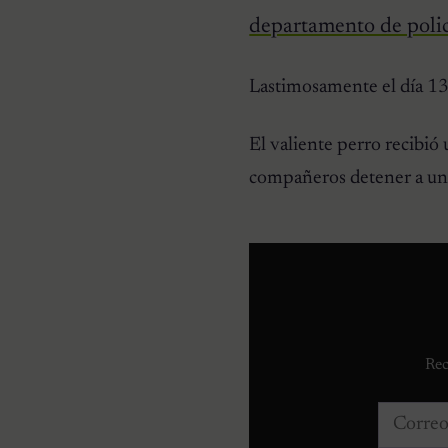
departamento de poli
HISTORIAS EMOTIVAS
Lastimosamente el día 13 
El Día Que 101 Perros
Conocieron Por Primera
Vez El Amor: Jamie Fue
El valiente perro recibió
Solo El Comienzo
compañeros detener a un f
Rec
Correo e