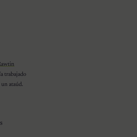
Rawtin
ía trabajado
 un ataúd.
s