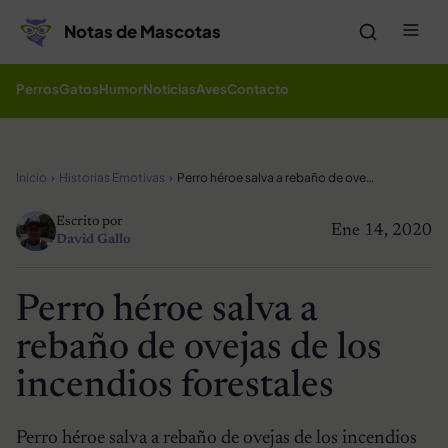
Saltar al contenido
Me
Notas de Mascotas
Perros
Gatos
Humor
Noticias
Aves
Contacto
Inicio
Historias Emotivas
Perro héroe salva a rebaño de ovejas de los incendios forestales
Escrito por
Ene 14, 2020
David Gallo
Perro héroe salva a
rebaño de ovejas de los
incendios forestales
Perro héroe salva a rebaño de ovejas de los incendios