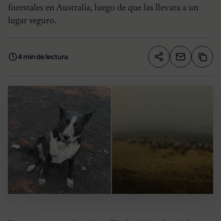
forestales en Australia, luego de que las llevara a un
lugar seguro.
4 min de lectura
Compartir artíc
Copia
Compartir