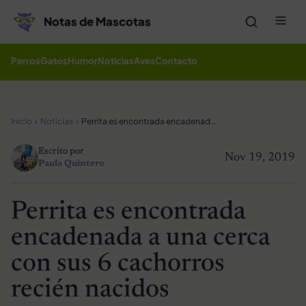
Saltar al contenido
Me
Notas de Mascotas
Perros
Gatos
Humor
Noticias
Aves
Contacto
Inicio
Noticias
Perrita es encontrada encadenada a una cerca con sus 6 cachorros recién nacidos
Escrito por
Nov 19, 2019
Paula Quintero
Perrita es encontrada
encadenada a una cerca
con sus 6 cachorros
recién nacidos