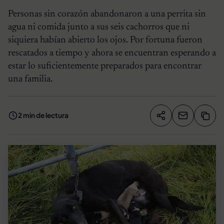
Personas sin corazón abandonaron a una perrita sin
agua ni comida junto a sus seis cachorros que ni
siquiera habían abierto los ojos. Por fortuna fueron
rescatados a tiempo y ahora se encuentran esperando a
estar lo suficientemente preparados para encontrar
una familia.
2 min de lectura
Compartir artíc
Copia
Compartir