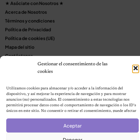
★ Asóciate con Nosotros ★
Acerca de Nosotros
Términos y condiciones
Política de Privacidad
Política de cookies (UE)
Mapa del sitio
Contáctanos
Terms and Conditions
Gestionar el consentimiento de las
cookies
Utilizamos cookies para almacenar y/o acceder a la información del
© 2026 Notas de Mascotas
dispositivo, y así mejorar la experiencia de navegación y para mostrar
Política de privacidad
anuncios (no) personalizados. El consentimiento a estas tecnologías nos
permitirá procesar datos como el comportamiento de navegación o los ID's
únicos en este sitio. No consentir o retirar el consentimiento, puede afectar
negativamente a ciertas características y funciones.
Aceptar
Denegar