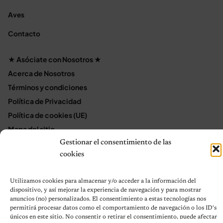
Aves
Contacto
★ Asóciate con Nosotros ★
Acerca de Nosotros
Términos y condiciones
Política de Privacidad
Política de cookies (UE)
Mapa del sitio
Contáctanos
Gestionar el consentimiento de las
cookies
Terms and Conditions
Utilizamos cookies para almacenar y/o acceder a la información del
dispositivo, y así mejorar la experiencia de navegación y para mostrar
© 2026 Notas de Mascotas
anuncios (no) personalizados. El consentimiento a estas tecnologías nos
Política de privacidad
permitirá procesar datos como el comportamiento de navegación o los ID's
únicos en este sitio. No consentir o retirar el consentimiento, puede afectar