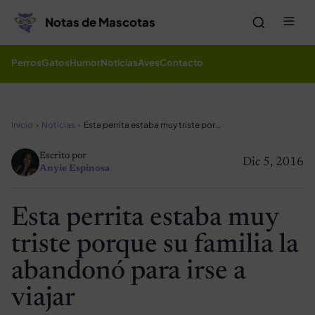
Saltar al contenido
Me
Notas de Mascotas
Perros
Gatos
Humor
Noticias
Aves
Contacto
Inicio
Noticias
Esta perrita estaba muy triste porque su familia la abandonó para irse a viajar
Escrito por
Dic 5, 2016
Anyie Espinosa
Esta perrita estaba muy
triste porque su familia la
abandonó para irse a
viajar