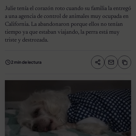
Julie tenía el corazón roto cuando su familia la entregó
a una agencia de control de animales muy ocupada en
California. La abandonaron porque ellos no tenían
tiempo ya que estaban viajando, la perra está muy
triste y destrozada.
2 min de lectura
Compartir artíc
Copia
Compartir