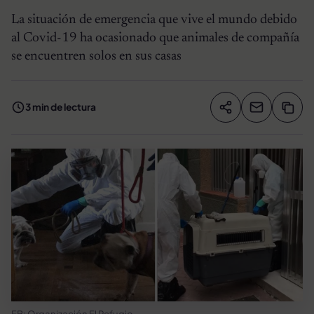
La situación de emergencia que vive el mundo debido
al Covid-19 ha ocasionado que animales de compañía
se encuentren solos en sus casas
3 min de lectura
Compartir artíc
Copia
Compartir
FB: Organización El Refugio