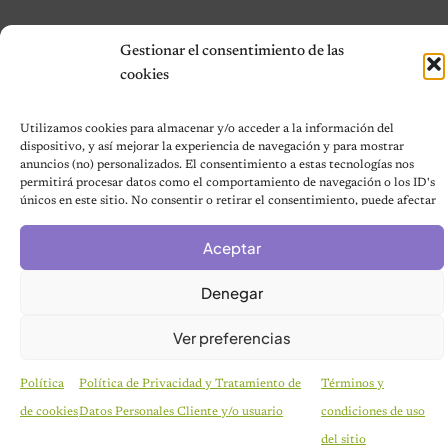
Gestionar el consentimiento de las
© 2026 Notas de Mascotas
cookies
Política de privacidad
Utilizamos cookies para almacenar y/o acceder a la información del
dispositivo, y así mejorar la experiencia de navegación y para mostrar
anuncios (no) personalizados. El consentimiento a estas tecnologías nos
permitirá procesar datos como el comportamiento de navegación o los ID's
únicos en este sitio. No consentir o retirar el consentimiento, puede afectar
negativamente a ciertas características y funciones.
Aceptar
Denegar
Ver preferencias
Política
Política de Privacidad y Tratamiento de
Términos y
de cookies
Datos Personales Cliente y/o usuario
condiciones de uso
HISTORIAS EMOTIVAS
El Día Que 101 Perros Conocieron Por Primera
del sitio