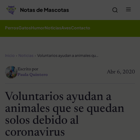
Saltar al contenido
Me
Notas de Mascotas
Perros
Gatos
Humor
Noticias
Aves
Contacto
Inicio
Noticias
Voluntarios ayudan a animales que se quedan solos debido al coronavirus
Escrito por
Abr 6, 2020
Paula Quintero
Voluntarios ayudan a
animales que se quedan
solos debido al
coronavirus