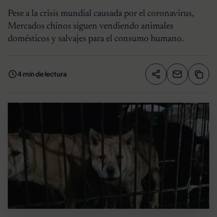
Pese a la crisis mundial causada por el coronavirus,
Mercados chinos siguen vendiendo animales
domésticos y salvajes para el consumo humano.
4 min de lectura
Compartir artíc
Copia
Compartir