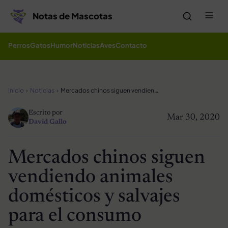
Saltar al contenido
Me
Notas de Mascotas
Perros
Gatos
Humor
Noticias
Aves
Contacto
Inicio
Noticias
Mercados chinos siguen vendiendo animales domésticos y salvajes para el consumo
Escrito por
Mar 30, 2020
David Gallo
Mercados chinos siguen
vendiendo animales
domésticos y salvajes
para el consumo