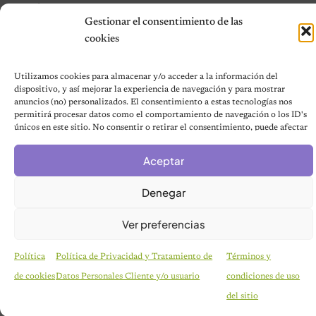
Contáctanos
Gestionar el consentimiento de las
Terms and Conditions
cookies
Utilizamos cookies para almacenar y/o acceder a la información del
© 2026 Notas de Mascotas
dispositivo, y así mejorar la experiencia de navegación y para mostrar
Política de privacidad
anuncios (no) personalizados. El consentimiento a estas tecnologías nos
permitirá procesar datos como el comportamiento de navegación o los ID's
únicos en este sitio. No consentir o retirar el consentimiento, puede afectar
negativamente a ciertas características y funciones.
Aceptar
Denegar
Ver preferencias
Política
Política de Privacidad y Tratamiento de
Términos y
de cookies
Datos Personales Cliente y/o usuario
condiciones de uso
HISTORIAS EMOTIVAS
El Día Que 101 Perros Conocieron Por Primera
del sitio
Vez El Amor: Jamie Fue Solo El Comienzo