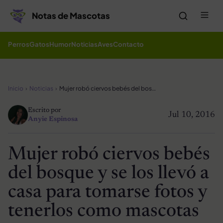
Saltar al contenido
Me
Notas de Mascotas
Perros
Gatos
Humor
Noticias
Aves
Contacto
Inicio
Noticias
Mujer robó ciervos bebés del bosque y se los llevó a casa para tomarse fotos y tenerlos como mascotas
Escrito por
Jul 10, 2016
Anyie Espinosa
Mujer robó ciervos bebés
del bosque y se los llevó a
casa para tomarse fotos y
tenerlos como mascotas