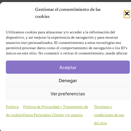
Contáctanos
Gestionar el consentimiento de las
Terms and Conditions
cookies
Utilizamos cookies para almacenar y/o acceder a la información del
© 2026 Notas de Mascotas
dispositivo, y así mejorar la experiencia de navegación y para mostrar
Política de privacidad
anuncios (no) personalizados. El consentimiento a estas tecnologías nos
permitirá procesar datos como el comportamiento de navegación o los ID's
únicos en este sitio. No consentir o retirar el consentimiento, puede afectar
negativamente a ciertas características y funciones.
Aceptar
Denegar
Ver preferencias
Política
Política de Privacidad y Tratamiento de
Términos y
de cookies
Datos Personales Cliente y/o usuario
condiciones de uso
HISTORIAS EMOTIVAS
El Día Que 101 Perros Conocieron Por Primera
del sitio
Vez El Amor: Jamie Fue Solo El Comienzo