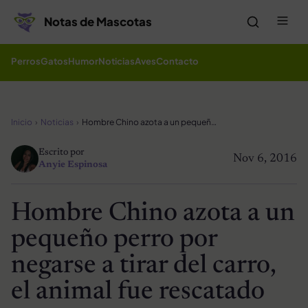
Saltar al contenido
Me
Notas de Mascotas
Perros
Gatos
Humor
Noticias
Aves
Contacto
Inicio
Noticias
Hombre Chino azota a un pequeño perro por negarse a tirar del carro, el animal fue rescatado
Escrito por
Nov 6, 2016
Anyie Espinosa
Hombre Chino azota a un
pequeño perro por
negarse a tirar del carro,
el animal fue rescatado