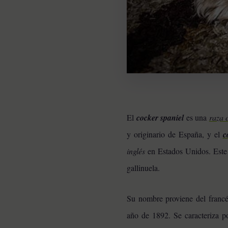
El
cocker spaniel
es una
raza 
y originario de España, y el
c
inglés
en Estados Unidos. Este p
gallinuela.
RAZAS DE PERROS
Su nombre proviene del francé
Pomeranias: 10
Curiosidades de la raza
año de 1892. Se caracteriza p