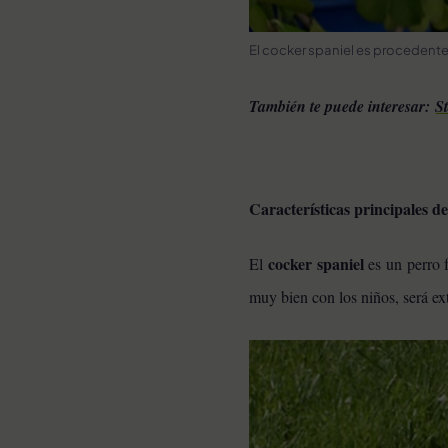
El cocker spaniel es procedent
También te puede interesar:
St
Características principales d
cocker spaniel
El
es un perro f
muy bien con los niños, será e