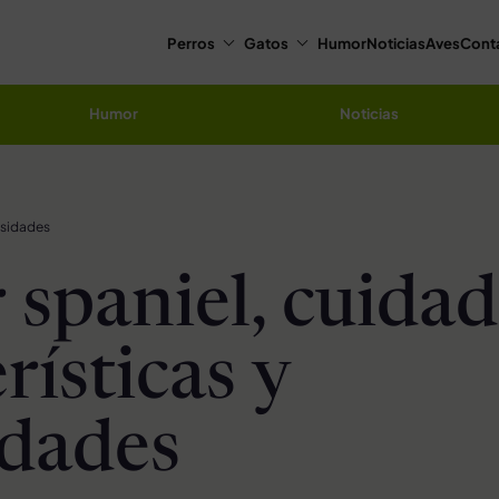
Perros
Gatos
Humor
Noticias
Aves
Cont
Humor
Noticias
osidades
 spaniel, cuidad
rísticas y
idades