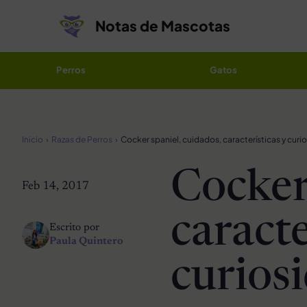
Saltar al contenido
Notas de Mascotas
Perros
Gatos
Inicio
Razas de Perros
Cocker spaniel, cuidados, características y curi
Cocker
Feb 14, 2017
caracte
Escrito por
Paula Quintero
curios