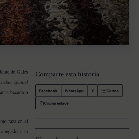
dente de Gales
Comparte esta historia
cocker spaniel
Facebook
WhatsApp
X
Correo
tar la becada o
Copiar enlace
omo raza en el
y apegado a su