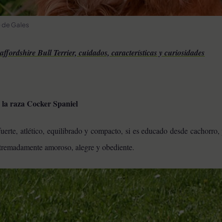
e de Gales
affordshire Bull Terrier, cuidados, características y curiosidades
e la raza Cocker Spaniel
uerte, atlético, equilibrado y compacto, si es educado desde cachorro,
xtremadamente amoroso, alegre y obediente.