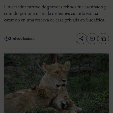
Un cazador furtivo de grandes felinos fue asesinado y
comido por una manada de leones cuando estaba
cazando en una reserva de caza privada en Sudáfrica.
2 min de lectura
Compartir artíc
Copia
Compartir