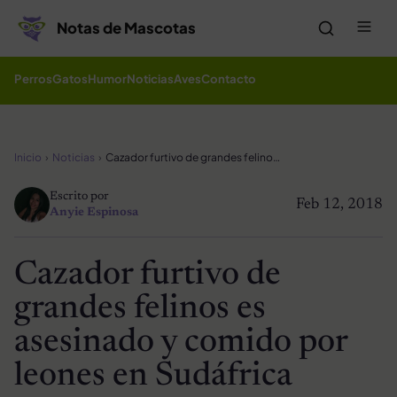
Saltar al contenido
Me
Notas de Mascotas
Perros
Gatos
Humor
Noticias
Aves
Contacto
Inicio
Noticias
Cazador furtivo de grandes felinos es asesinado y comido por leones en Sudáfrica
Escrito por
Feb 12, 2018
Anyie Espinosa
Cazador furtivo de
grandes felinos es
asesinado y comido por
leones en Sudáfrica