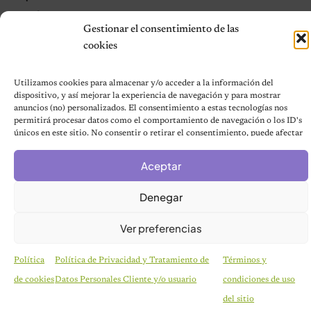
Contáctanos
Gestionar el consentimiento de las
Terms and Conditions
cookies
Utilizamos cookies para almacenar y/o acceder a la información del
© 2026 Notas de Mascotas
dispositivo, y así mejorar la experiencia de navegación y para mostrar
Política de privacidad
anuncios (no) personalizados. El consentimiento a estas tecnologías nos
permitirá procesar datos como el comportamiento de navegación o los ID's
únicos en este sitio. No consentir o retirar el consentimiento, puede afectar
negativamente a ciertas características y funciones.
Aceptar
Denegar
Ver preferencias
Política
Política de Privacidad y Tratamiento de
Términos y
de cookies
Datos Personales Cliente y/o usuario
condiciones de uso
HISTORIAS EMOTIVAS
El Día Que 101 Perros Conocieron Por Primera
del sitio
Vez El Amor: Jamie Fue Solo El Comienzo