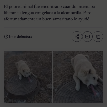
El pobre animal fue encontrado cuando intentaba
liberar su lengua congelada a la alcantarilla. Pero
afortunadamente un buen samaritano lo ayudó.
1 min de lectura
Compartir artíc
Copia
Compartir