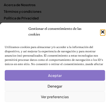
Acerca de Nosotros
Términos y condiciones
Política de Privacidad
Política de cookies (UE)
Gestionar el consentimiento de las
Mapa del sitio
cookies
Contáctanos
Terms and Conditions
Utilizamos cookies para almacenar y/o acceder a la información del
dispositivo, y así mejorar la experiencia de navegación y para mostrar
anuncios (no) personalizados. El consentimiento a estas tecnologías nos
permitirá procesar datos como el comportamiento de navegación o los ID's
© 2026 Notas de Mascotas
únicos en este sitio. No consentir o retirar el consentimiento, puede afectar
Política de privacidad
negativamente a ciertas características y funciones.
Aceptar
Denegar
Ver preferencias