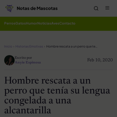
Saltar al contenido
Me
Notas de Mascotas
Perros
Gatos
Humor
Noticias
Aves
Contacto
Inicio
Historias Emotivas
Hombre rescata a un perro que tenía su lengua congelada a una alcantarilla
Escrito por
Feb 10, 2020
Anyie Espinosa
Hombre rescata a un
perro que tenía su lengua
congelada a una
alcantarilla