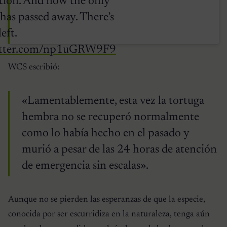
tion. And now the only
has passed away. There’s
eft.
witter.com/np1uGRW9F9
WCS escribió:
«Lamentablemente, esta vez la tortuga
hembra no se recuperó normalmente
como lo había hecho en el pasado y
murió a pesar de las 24 horas de atención
de emergencia sin escalas».
Aunque no se pierden las esperanzas de que la especie,
conocida por ser escurridiza en la naturaleza, tenga aún