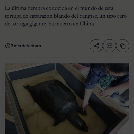
La última hembra conocida en el mundo de esta
tortuga de caparazón blando del Yangtsé, un tipo raro
de tortuga gigante, ha muerto en China
3 min de lectura
Compartir artíc
Copia
Compartir