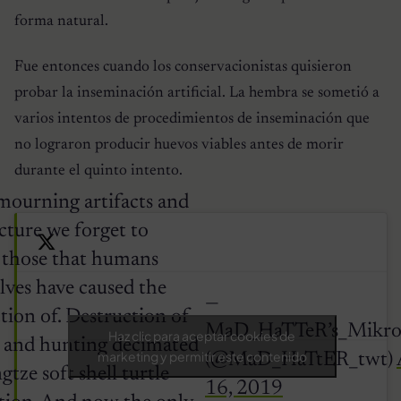
forma natural.
Fue entonces cuando los conservacionistas quisieron
probar la inseminación artificial. La hembra se sometió a
varios intentos de procedimientos de inseminación que
no lograron producir huevos viables antes de morir
durante el quinto intento.
mourning artifacts and
cture we forget to
those that humans
lves have caused the
—
tion of. Destruction of
MaD_HaTTeR’s_Mikro
Haz clic para aceptar cookies de
t and hunting decimated
marketing y permitir este contenido
(@MaD_HaTtER_twt)
gtze soft shell turtle
16, 2019