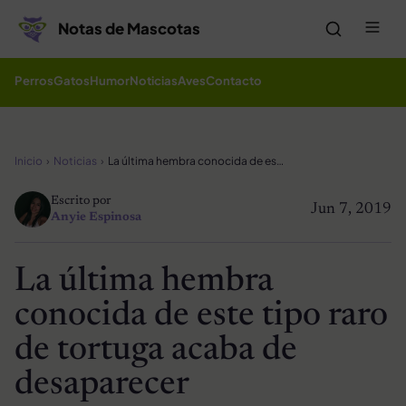
Saltar al contenido
Me
Notas de Mascotas
Perros
Gatos
Humor
Noticias
Aves
Contacto
Inicio
Noticias
La última hembra conocida de este tipo raro de tortuga acaba de desaparecer
Escrito por
Jun 7, 2019
Anyie Espinosa
La última hembra
conocida de este tipo raro
de tortuga acaba de
desaparecer