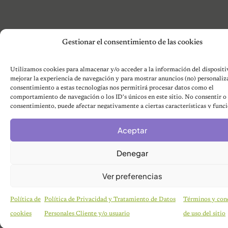
Gestionar el consentimiento de las cookies
Utilizamos cookies para almacenar y/o acceder a la información del dispositiv
mejorar la experiencia de navegación y para mostrar anuncios (no) personaliz
consentimiento a estas tecnologías nos permitirá procesar datos como el
comportamiento de navegación o los ID's únicos en este sitio. No consentir o r
consentimiento, puede afectar negativamente a ciertas características y funci
Aceptar
Denegar
Ver preferencias
Política de
Política de Privacidad y Tratamiento de Datos
Términos y con
cookies
Personales Cliente y/o usuario
de uso del sitio