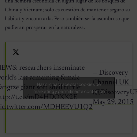
una hembra escondida en algún lugar de los bosques de
China y Vietnam; solo es cuestión de mantener seguro su
hábitat y encontrarla. Pero también sería asombroso que
pudieran prosperar en la naturaleza.
EWS: researchers inseminate
— Discovery
orld’s last remaining female
Channel UK
Haz clic para aceptar cookies de
angtze giant soft shell turtle:
marketing y permitir este contenido
(@DiscoveryU
ttp://t.co/mD4HDOXX2E
May 29, 2015
ic.twitter.com/MDHEEVU1Q2