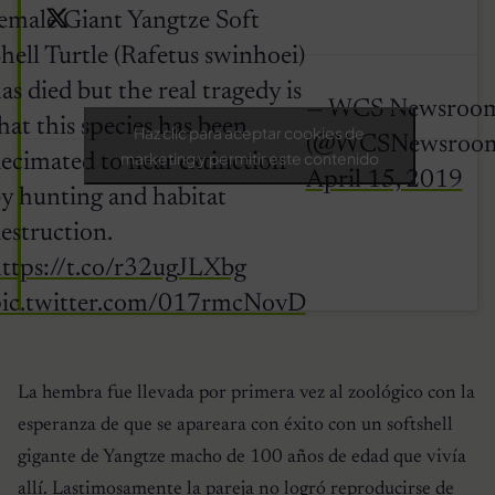
emale Giant Yangtze Soft
hell Turtle (Rafetus swinhoei)
as died but the real tragedy is
— WCS Newsroo
hat this species has been
Haz clic para aceptar cookies de
(@WCSNewsroo
marketing y permitir este contenido
ecimated to near extinction
April 15, 2019
y hunting and habitat
estruction.
ttps://t.co/r32ugJLXbg
ic.twitter.com/017rmcNovD
La hembra fue llevada por primera vez al zoológico con la
esperanza de que se apareara con éxito con un softshell
gigante de Yangtze macho de 100 años de edad que vivía
allí. Lastimosamente la pareja no logró reproducirse de