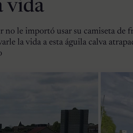
a vida
 no le importó usar su camiseta de f
varle la vida a esta águila calva atrap
o