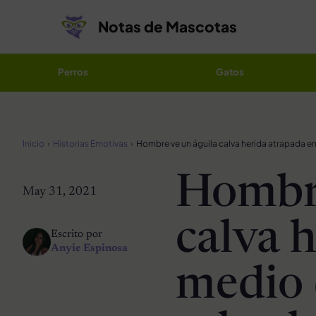
Saltar al contenido
Notas de Mascotas
Perros
Gatos
Inicio
Historias Emotivas
Hombre
May 31, 2021
calva 
Escrito por
Anyie Espinosa
medio d