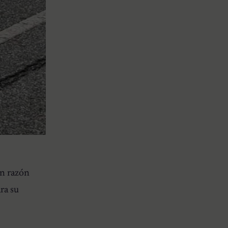
an razón
ara su