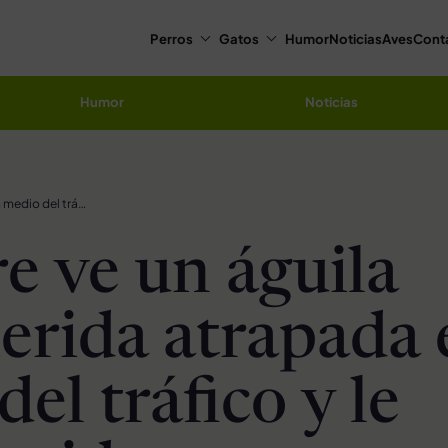
Perros
Gatos
Humor
Noticias
Aves
Cont
Humor
Noticias
Hombre ve un águila calva herida atrapada en medio del tráfico y le salva la vida
 ve un águila
herida atrapada 
el tráfico y le