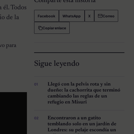
Comparte esta historia
a él. Todos
Facebook
WhatsApp
X
Correo
io de la
Copiar enlace
vo para
Sigue leyendo
Llegó con la pelvis rota y sin
dueño: la cachorrita que terminó
cambiando las reglas de un
refugio en Misuri
Encontraron a un gatito
temblando solo en un jardín de
Londres: su pelaje escondía un