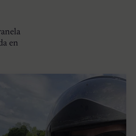
ranela
ada en