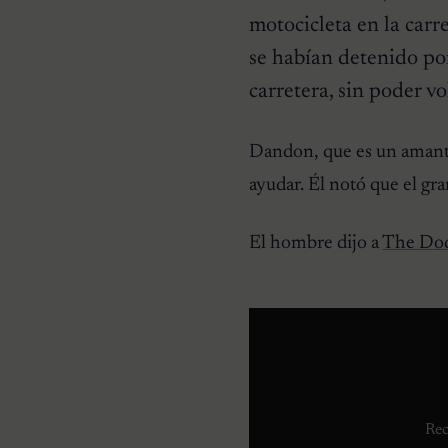
motocicleta en la carr
se habían detenido po
carretera, sin poder vo
HISTORIAS EMOTIVAS
Dandon, que es un amante 
Pesaba poco más de un
kilo y estaba en la lista de
ayudar. Él notó que el gra
eutanasia: la historia
detrás de la cachorra que
nadie daba por salvable
El hombre dijo a
The Do
Rec