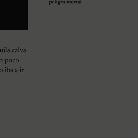
peligro mortal
uila calva
un poco
o iba a ir