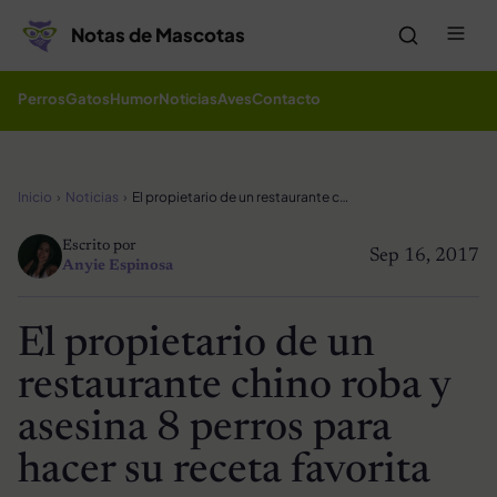
Saltar al contenido
Me
Notas de Mascotas
Perros
Gatos
Humor
Noticias
Aves
Contacto
Inicio
Noticias
El propietario de un restaurante chino roba y asesina 8 perros para hacer su receta favorita
Escrito por
Sep 16, 2017
Anyie Espinosa
El propietario de un
restaurante chino roba y
asesina 8 perros para
hacer su receta favorita