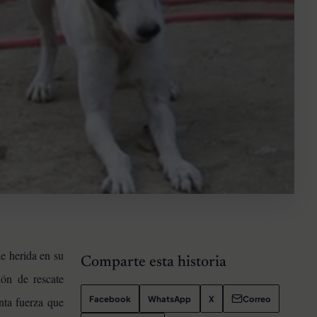
e herida en su
Comparte esta historia
ión de rescate
Facebook
WhatsApp
X
Correo
nta fuerza que