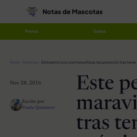
Saltar al contenido
Notas de Mascotas
Perros
Gatos
Inicio
Noticias
Este p
Nov 28, 2016
maravi
Escrito por
Paula Quintero
tras t