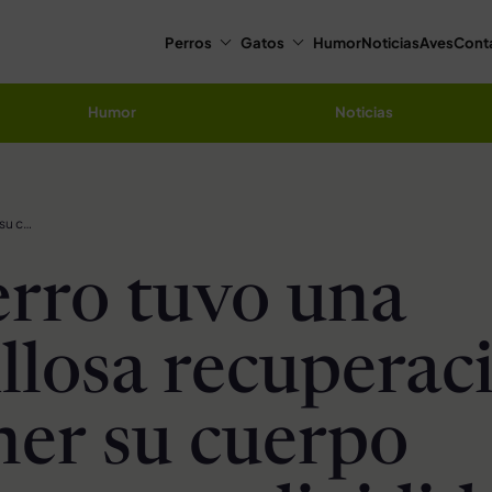
Perros
Gatos
Humor
Noticias
Aves
Cont
Humor
Noticias
Este perro tuvo una maravillosa recuperación tras tener su cuerpo prácticamente dividido en dos por un alambre
erro tuvo una
llosa recuperac
ener su cuerpo