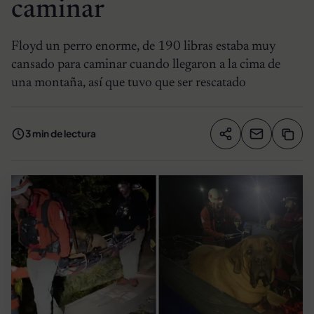
caminar
Floyd un perro enorme, de 190 libras estaba muy
cansado para caminar cuando llegaron a la cima de
una montaña, así que tuvo que ser rescatado
3 min de lectura
Compartir artíc
Copia
Compartir