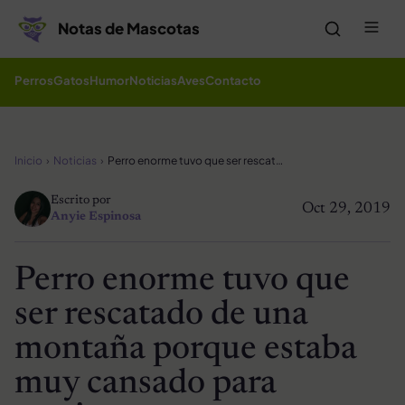
Saltar al contenido
Me
Notas de Mascotas
Perros
Gatos
Humor
Noticias
Aves
Contacto
Inicio
Noticias
Perro enorme tuvo que ser rescatado de una montaña porque estaba muy cansado para caminar
Escrito por
Oct 29, 2019
Anyie Espinosa
Perro enorme tuvo que
ser rescatado de una
montaña porque estaba
muy cansado para