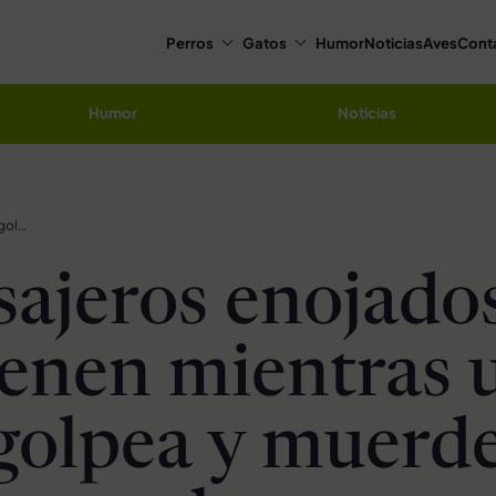
Perros
Gatos
Humor
Noticias
Aves
Cont
Humor
Noticias
Los pasajeros enojados intervienen mientras una mujer golpea y muerde a su perro en el metro
sajeros enojado
ienen mientras 
golpea y muerde