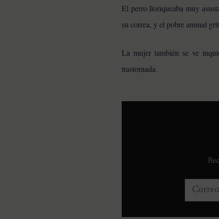
El perro lloriqueaba muy asusta
HISTORIAS EMOTIVAS
su correa, y el pobre animal gr
El Día Que 101 Perros
Conocieron Por Primera
Vez El Amor: Jamie Fue
La mujer también se ve inqui
Solo El Comienzo
trastornada.
Rec
Correo e