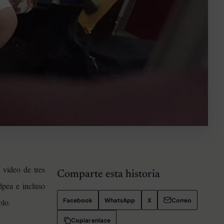
 video de tres
Comparte esta historia
lpea e incluso
Facebook
WhatsApp
X
Correo
olo.
Copiar enlace