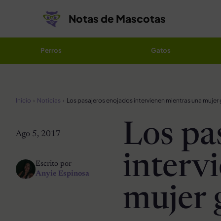
Saltar al contenido
Notas de Mascotas
Perros
Gatos
Inicio
Noticias
Los pa
Ago 5, 2017
interv
Escrito por
Anyie Espinosa
mujer 