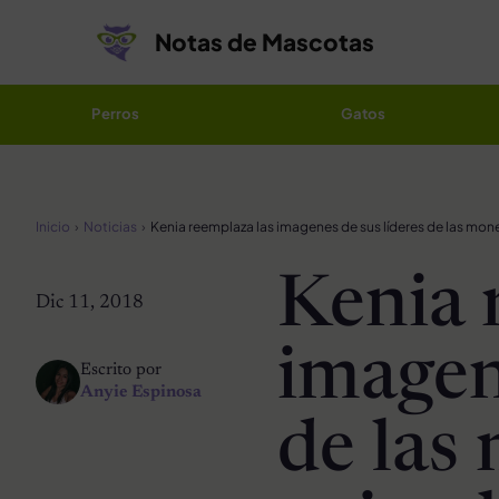
Saltar al contenido
Notas de Mascotas
Perros
Gatos
Inicio
Noticias
Kenia 
Dic 11, 2018
imagen
Escrito por
Anyie Espinosa
de las