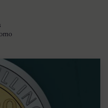
s
como