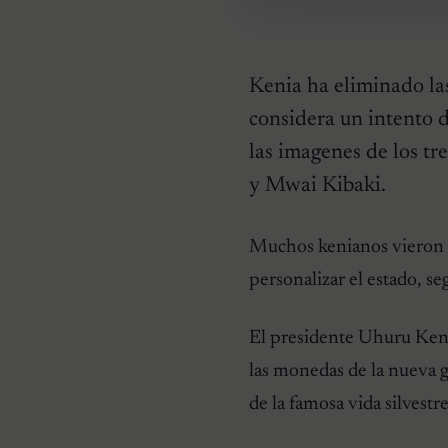
Kenia ha eliminado la
considera un intento d
las imagenes de los t
y Mwai Kibaki.
HISTORIAS EMOTIVAS
Muchos kenianos vieron e
El Día Que 101 Perros
Conocieron Por Primera
personalizar el estado, se
Vez El Amor: Jamie Fue
Solo El Comienzo
El presidente Uhuru Keny
las monedas de la nueva 
de la famosa vida silvestr