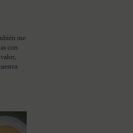
ambién me
nas con
valor,
nuestra