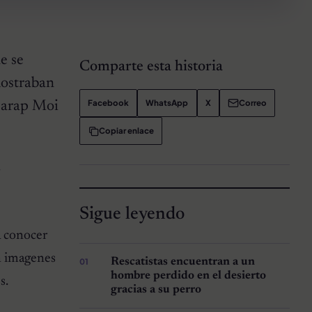
e se
Comparte esta historia
mostraban
Facebook
WhatsApp
X
Correo
l arap Moi
Copiar enlace
y
Sigue leyendo
a conocer
en imagenes
Rescatistas encuentran a un
hombre perdido en el desierto
s.
gracias a su perro