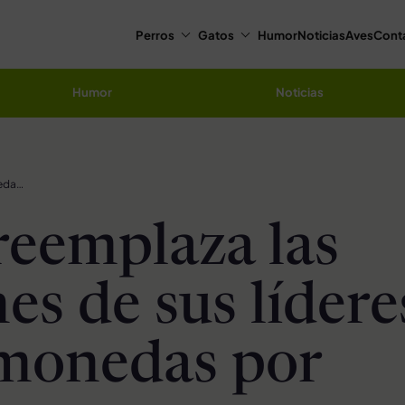
Perros
Gatos
Humor
Noticias
Aves
Cont
Humor
Noticias
Kenia reemplaza las imagenes de sus líderes de las monedas por animales
reemplaza las
es de sus lídere
 monedas por