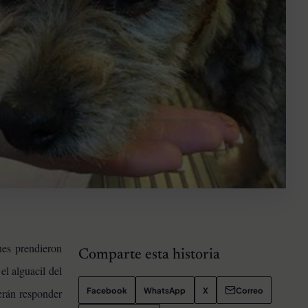
nes prendieron
Comparte esta historia
l alguacil del
Facebook
WhatsApp
X
Correo
berán responder