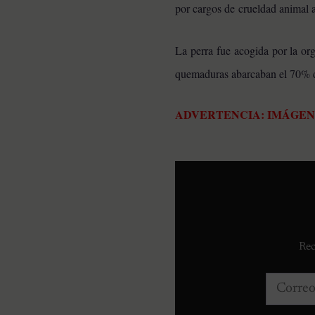
por cargos de crueldad animal 
HISTORIAS EMOTIVAS
La perra fue acogida por la o
El Día Que 101 Perros
Conocieron Por Primera
quemaduras abarcaban el 70% d
Vez El Amor: Jamie Fue
Solo El Comienzo
ADVERTENCIA: IMÁGEN
Rec
Correo e