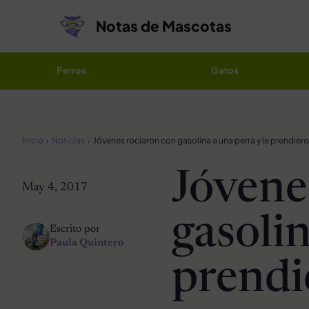
Saltar al contenido
Notas de Mascotas
Perros
Gatos
Inicio
Noticias
Jóvene
May 4, 2017
gasolin
Escrito por
Paula Quintero
prendi