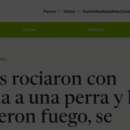
Perros
Gatos
Humor
Noticias
Aves
Cont
Humor
Noticias
Jóvenes rociaron con gasolina a una perra y le prendieron fuego, se espera que pronto sean arrestados
s rociaron con
a a una perra y 
eron fuego, se