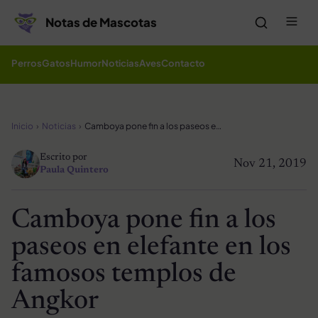
Saltar al contenido
Me
Notas de Mascotas
Perros
Gatos
Humor
Noticias
Aves
Contacto
Inicio
Noticias
Camboya pone fin a los paseos en elefante en los famosos templos de Angkor
Escrito por
Nov 21, 2019
Paula Quintero
Camboya pone fin a los
paseos en elefante en los
famosos templos de
Angkor