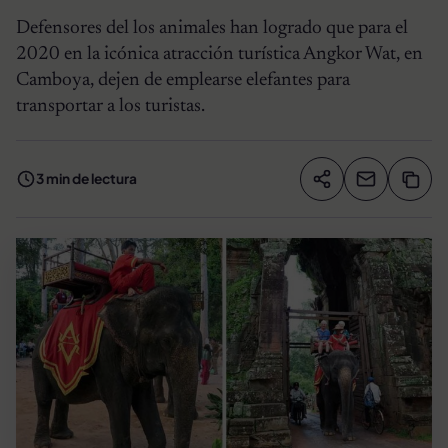
Defensores del los animales han logrado que para el
2020 en la icónica atracción turística Angkor Wat, en
Camboya, dejen de emplearse elefantes para
transportar a los turistas.
3 min de lectura
Compartir artíc
Copia
Compartir