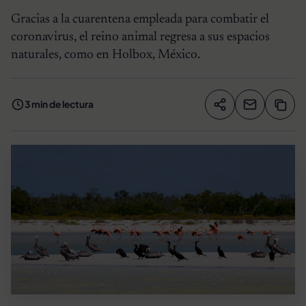
Gracias a la cuarentena empleada para combatir el
coronavirus, el reino animal regresa a sus espacios
naturales, como en Holbox, México.
3 min de lectura
Compartir artíc
Copia
Compartir