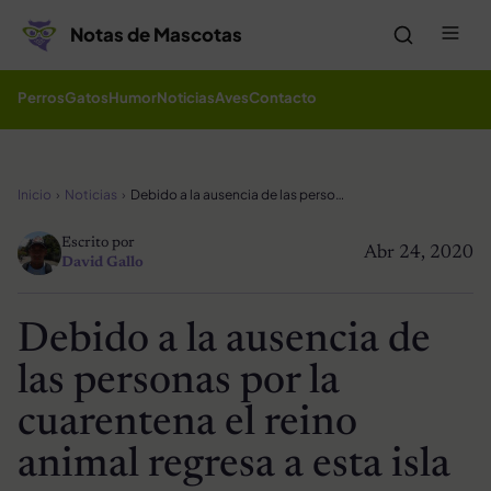
Saltar al contenido
Me
Notas de Mascotas
Perros
Gatos
Humor
Noticias
Aves
Contacto
Inicio
Noticias
Debido a la ausencia de las personas por la cuarentena el reino animal regresa a esta isla
Escrito por
Abr 24, 2020
David Gallo
Debido a la ausencia de
las personas por la
cuarentena el reino
animal regresa a esta isla