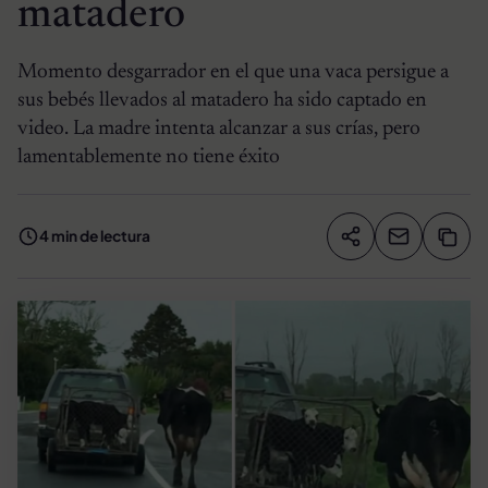
matadero
Momento desgarrador en el que una vaca persigue a
sus bebés llevados al matadero ha sido captado en
video. La madre intenta alcanzar a sus crías, pero
lamentablemente no tiene éxito
4 min de lectura
Compartir artíc
Copia
Compartir