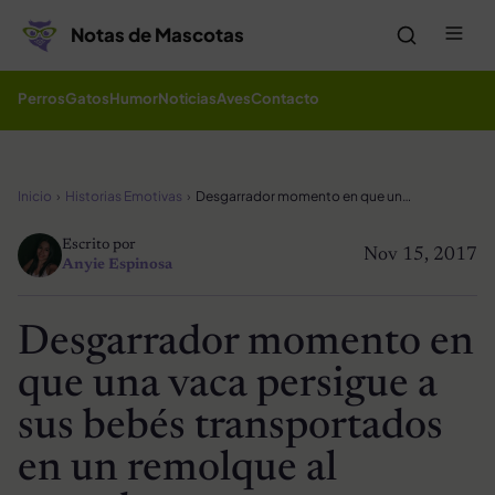
Saltar al contenido
Me
Notas de Mascotas
Perros
Gatos
Humor
Noticias
Aves
Contacto
Inicio
Historias Emotivas
Desgarrador momento en que una vaca persigue a sus bebés transportados en un remolque al matadero
Escrito por
Nov 15, 2017
Anyie Espinosa
Desgarrador momento en
que una vaca persigue a
sus bebés transportados
en un remolque al