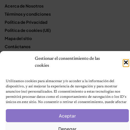
Acerca de Nosotros
Términos y condiciones
Política de Privacidad
Política de cookies (UE)
Mapa del sitio
Contáctanos
Terms and Conditions
Gestionar el consentimiento de las
cookies
© 2026 Notas de Mascotas
Utilizamos cookies para almacenar y/o acceder a la información del
Política de privacidad
dispositivo, y así mejorar la experiencia de navegación y para mostrar
anuncios (no) personalizados. El consentimiento a estas tecnologías nos
permitirá procesar datos como el comportamiento de navegación o los ID's
únicos en este sitio. No consentir o retirar el consentimiento, puede afectar
negativamente a ciertas características y funciones.
Aceptar
Denegar