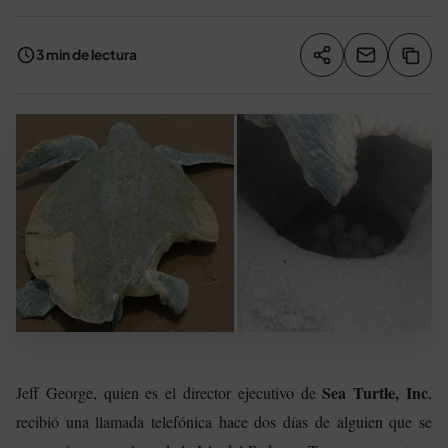
3 min de lectura
Compartir artíc
Copia
Compartir
Sea Turtle, Inc
Jeff George, quien es el director ejecutivo de
,
recibió una llamada telefónica hace dos días de alguien que se