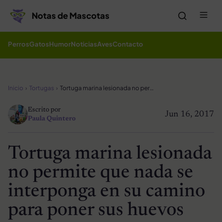
Saltar al contenido
Me
Notas de Mascotas
Perros
Gatos
Humor
Noticias
Aves
Contacto
Inicio
Tortugas
Tortuga marina lesionada no permite que nada se interponga en su camino para poner sus huevos
Escrito por
Jun 16, 2017
Paula Quintero
Tortuga marina lesionada
no permite que nada se
interponga en su camino
para poner sus huevos